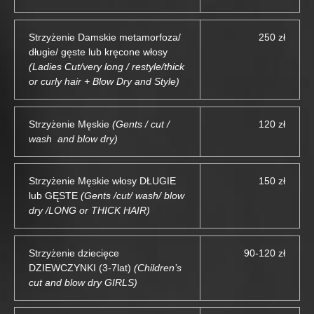
Strzyżenie Damskie metamorfoza/
250 zł
długie/ gęste lub kręcone włosy
(Ladies Cut/very long / restyle/thick
or curly hair + Blow Dry and Style)
Strzyżenie Męskie
(Gents / cut /
120 zł
wash and blow dry)
Strzyżenie Męskie włosy DŁUGIE
150 zł
lub GĘSTE
(Gents /cut/ wash/ blow
dry /LONG or THICK HAIR)
Strzyżenie dziecięce
90-120 zł
DZIEWCZYNKI (3-7lat)
(Children’s
cut and blow dry GIRLS)